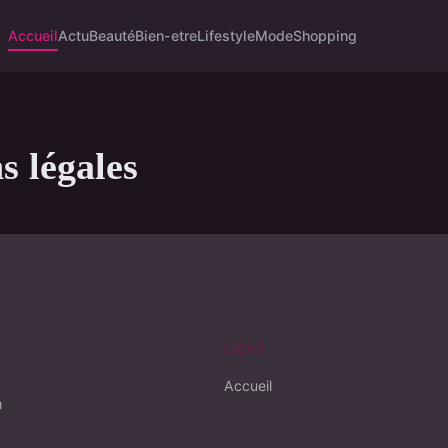
Accueil
Actu
Beauté
Bien-etre
Lifestyle
Mode
Shopping
s légales
LIENS
Accueil
n