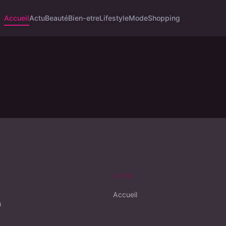
Accueil
Actu
Beauté
Bien-etre
Lifestyle
Mode
Shopping
LIENS
Accueil
n