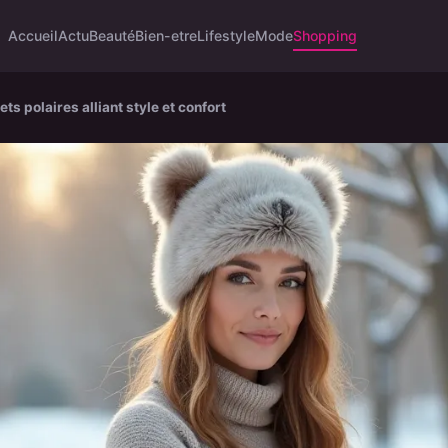
Accueil
Actu
Beauté
Bien-etre
Lifestyle
Mode
Shopping
ts polaires alliant style et confort