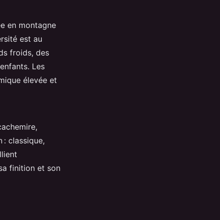
nnée en montagne
rsité est au
s froids, des
enfants. Les
rmique élevée et
 cachemire,
 : classique,
lient
a finition et son