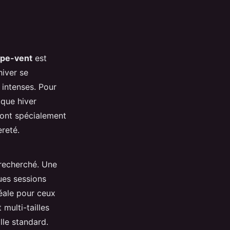
upe-vent
est
hiver se
intenses. Pour
ique hiver
sont spécialement
èreté.
 recherché. Une
gues sessions
déale pour ceux
 multi-tailles
lle standard.