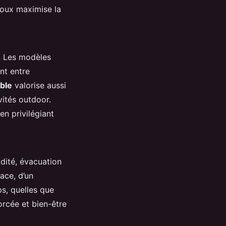
 doux maximise la
s. Les modèles
nt entre
ble
valorise aussi
vités outdoor.
n privilégiant
idité, évacuation
cace, d’un
s, quelles que
orcée et bien-être