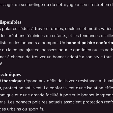
passage, du sèche-linge ou du nettoyage à sec : l’entretien
disponibles
s polaires séduit à travers formes, couleurs et motifs varié
 les créations féminines ou enfants, et les tendances oscille
aliste ou les bonnets à pompon. Un
bonnet polaire conforta
 ou la coupe ajustée, pensées pour le quotidien ou les acti
met à chacun de trouver un bonnet adapté à son style tout e
é.
techniques
t thermique
répond aux défis de l’hiver : résistance à l’hum
n, protection anti-vent. Le confort vient d’une isolation effi
mique et d’une grande facilité à porter le bonnet longtemp
ions. Les bonnets polaires actuels associent protection renf
ges urbains ou sportifs.