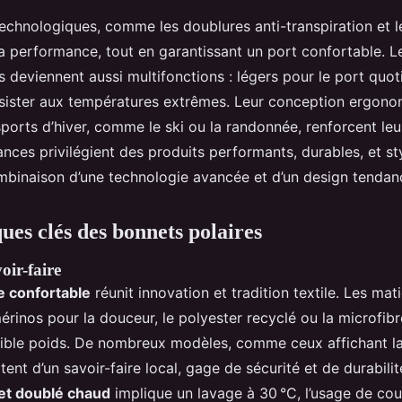
echnologiques, comme les doublures anti-transpiration et l
la performance, tout en garantissant un port confortable. 
 deviennent aussi multifonctions : légers pour le port quot
sister aux températures extrêmes. Leur conception ergonom
sports d’hiver, comme le ski ou la randonnée, renforcent leu
ces privilégient des produits performants, durables, et st
mbinaison d’une technologie avancée et d’un design tenda
ues clés des bonnets polaires
oir-faire
e confortable
réunit innovation et tradition textile. Les mati
mérinos pour la douceur, le polyester recyclé ou la microfib
aible poids. De nombreux modèles, comme ceux affichant la 
nt d’un savoir-faire local, gage de sécurité et de durabilit
et doublé chaud
implique un lavage à 30 °C, l’usage de coul