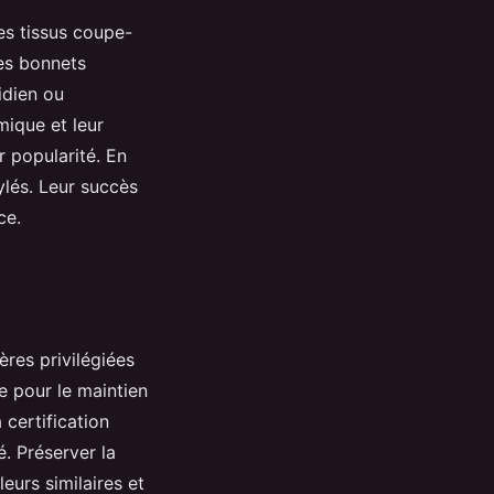
es tissus coupe-
Les bonnets
idien ou
ique et leur
r popularité. En
ylés. Leur succès
nce.
ères privilégiées
re pour le maintien
certification
é. Préserver la
eurs similaires et