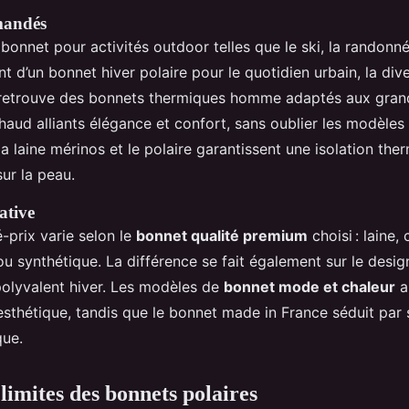
mandés
un bonnet pour activités outdoor telles que le ski, la rando
 d’un bonnet hiver polaire pour le quotidien urbain, la dive
retrouve des bonnets thermiques homme adaptés aux grand
ud alliants élégance et confort, sans oublier les modèles 
 laine mérinos et le polaire garantissent une isolation the
ur la peau.
ative
é-prix varie selon le
bonnet qualité premium
choisi : laine,
u synthétique. La différence se fait également sur le design
polyvalent hiver. Les modèles de
bonnet mode et chaleur
al
esthétique, tandis que le bonnet made in France séduit par s
ue.
limites des bonnets polaires