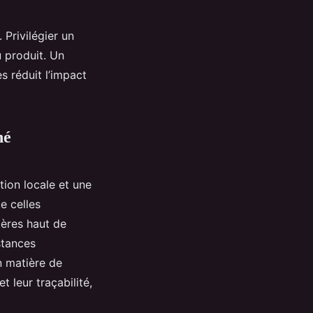
 Privilégier un
 produit. Un
 réduit l’impact
hé
ion locale et une
e celles
tières haut de
stances
n matière de
t leur traçabilité,