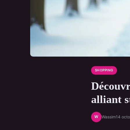
SHOPPING
Découvre
alliant 
W
Wassim
14 oct