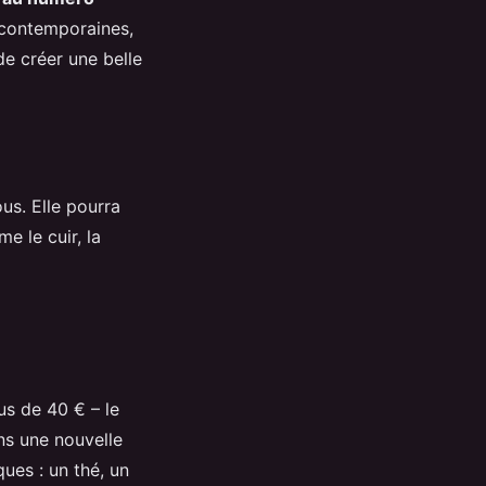
s contemporaines,
de créer une belle
us. Elle pourra
e le cuir, la
us de 40 € – le
ns une nouvelle
ues : un thé, un