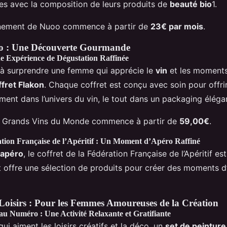
es avec la composition de leurs produits de
beauté bio
1.
nnement de Nuoo commence à partir de
23€ par mois
.
ro : Une Découverte Gourmande
ne Expérience de Dégustation Raffinée
 à surprendre une femme qui apprécie le
vin
et les moments
ffret Flakon
. Chaque coffret est conçu avec soin pour offrir
ent dans l’univers du vin, le tout dans un packaging élégan
et Grands Vins du Monde commence à partir de
59,00€
.
ation Française de l’Apéritif : Un Moment d’Apéro Raffiné
apéro
, le coffret de la Fédération Française de l’Apéritif es
t offre une sélection de produits pour créer des moments d’a
 Loisirs : Pour les Femmes Amoureuses de la Création
au Numéro : Une Activité Relaxante et Gratifiante
i aiment les loisirs créatifs et la déco, un
set de peintur