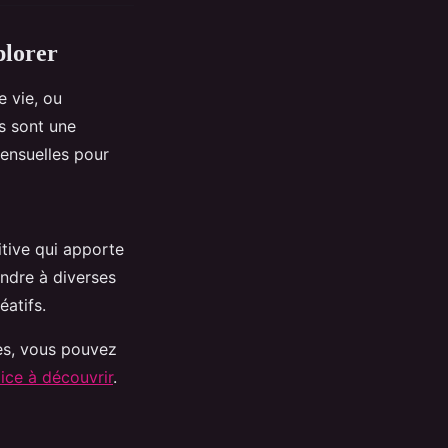
plorer
 vie, ou
es sont une
mensuelles pour
itive qui apporte
ndre à diverses
éatifs.
es, vous pouvez
ice à découvrir
.