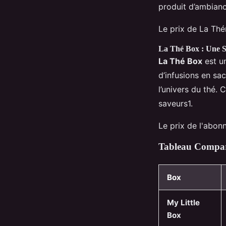
produit d’ambiance
Le prix de La Th
La Thé Box : Une Sé
La Thé Box
est un
d’infusions en sa
l’univers du thé. 
saveurs1.
Le prix de l'abo
Tableau Compara
Box
My Little
Box