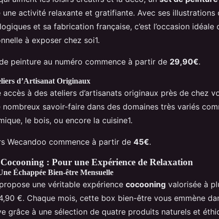
ne activité relaxante et gratifiante. Avec ses illustration
ogiques et sa fabrication française, c’est l’occasion idéale 
nnelle à exposer chez soi1.
t de peinture au numéro commence à partir de
29,90€
.
liers d’Artisanat Originaux
accès à des ateliers d’artisanats originaux près de chez vo
e nombreux savoir-faire dans des domaines très variés comm
mique, le bois, ou encore la cuisine1.
iers Wecandoo commence à partir de
45€
.
t Cocooning : Pour une Expérience de Relaxation
Une Échappée Bien-être Mensuelle
propose une véritable expérience
cocooning
valorisée à pl
 24,90 €. Chaque mois, cette box bien-être vous emmène da
ve grâce à une sélection de quatre produits naturels et éthiq