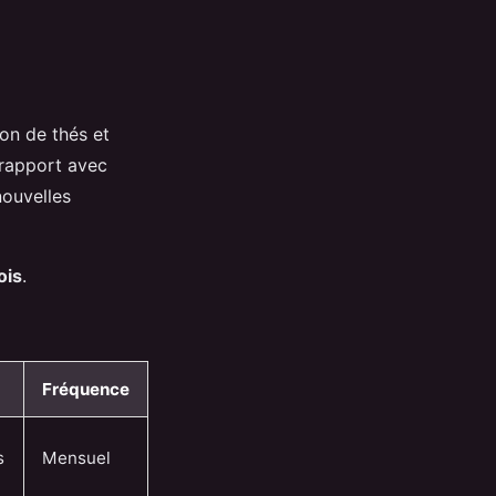
ion de thés et
 rapport avec
nouvelles
ois
.
Fréquence
s
Mensuel