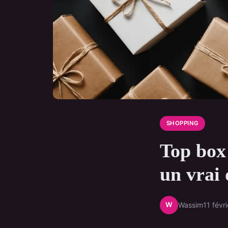
SHOPPING
Top box
un vrai 
W
Wassim
11 févr