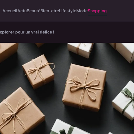
Accueil
Actu
Beauté
Bien-etre
Lifestyle
Mode
Shopping
lorer pour un vrai délice !