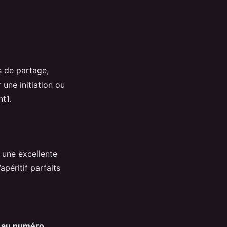
 de partage,
 une initiation ou
t1.
t une excellente
péritif parfaits
e au numéro