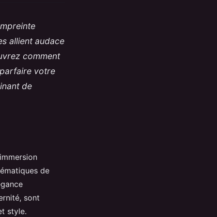
empreinte
s allient audace
couvrez comment
parfaire votre
inant de
 immersion
lématiques de
légance
rnité, sont
t style.