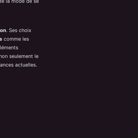
 de la mode de se
ion
. Ses choix
s
comme les
éléments
 non seulement le
dances actuelles.