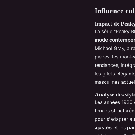
Influence cu
Impact de Peaky
La série "Peaky B
mode contempor
Michael Gray, a r
pièces, les mante
tendances, intég
les gilets élégan
masculines actuel
Analyse des styl
Les années 1920
tenues structurées
pour s'adapter a
ajustés
et les
pan