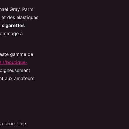
hael Gray. Parmi
 et des élastiques
s
cigarettes
t hommage à
 vaste gamme de
s://boutique-
soigneusement
ant aux amateurs
a série. Une