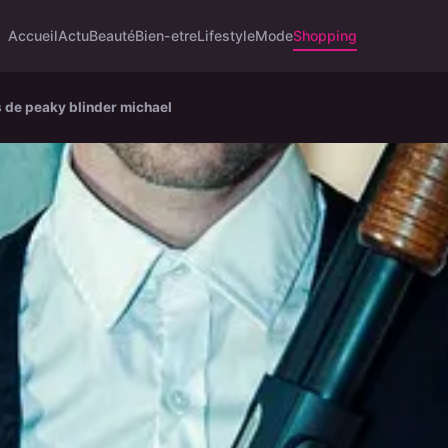
Accueil
Actu
Beauté
Bien-etre
Lifestyle
Mode
Shopping
s de peaky blinder michael