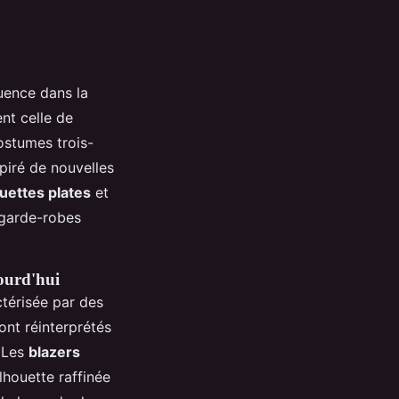
luence dans la
nt celle de
ostumes trois-
piré de nouvelles
uettes plates
et
 garde-robes
jourd'hui
ctérisée par des
ont réinterprétés
. Les
blazers
lhouette raffinée