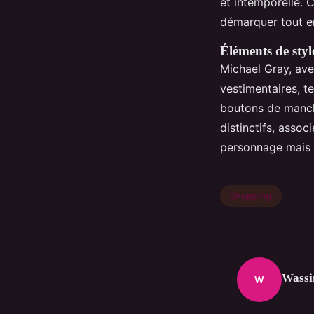
et intemporelle. 
démarquer tout 
Éléments de style
Michael Gray, ave
vestimentaires, t
boutons de manche
distinctifs, assoc
personnage mais au
Shopping
Wass
W