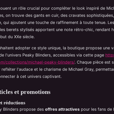
ouent un rôle crucial pour compléter le look inspiré de Mic
es, on trouve des gants en cuir, des cravates sophistiquées,
, qui ajoutent une touche de raffinement à toute tenue. Le
les berets stylisés apportent une note rétro-chic, rendan
ébut du XXe siècle.
uhaitent adopter ce style unique, la boutique propose une
 de l'univers Peaky Blinders, accessibles via cette page
http
om/collections/michael-peaky-blinders/
. Chaque pièce est 
 refléter l'audace et le charisme de Michael Gray, permett
necter à cet univers captivant.
ticles et promotions
et réductions
y Blinders propose des
offres attractives
pour les fans de l