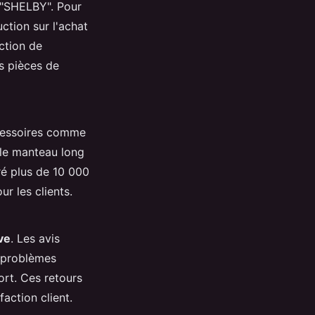
 "SHELBY". Pour
ction sur l'achat
ection de
s pièces de
ccessoires comme
 le manteau long
vré plus de 10 000
ur les clients.
ve
. Les avis
s problèmes
ort. Ces retours
action client.