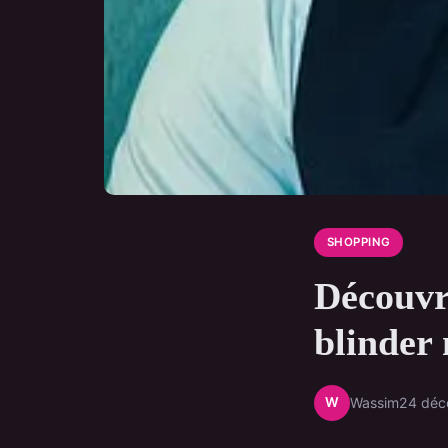
SHOPPING
Découvre
blinder
W
Wassim
24 déc