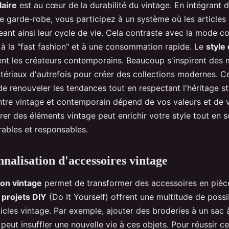
laire
est au cœur de la durabilité du vintage. En intégrant 
e garde-robe, vous participez à un système où les articles s
eant ainsi leur cycle de vie. Cela contraste avec la mode 
à la "fast fashion" et à une consommation rapide. Le
style
nt les créateurs contemporains. Beaucoup s'inspirent des m
ériaux d'autrefois pour créer des collections modernes. Ce
 renouveler les tendances tout en respectant l'héritage sty
tre vintage et contemporain dépend de vos valeurs et de v
grer des éléments vintage peut enrichir votre style tout en 
rables et responsables.
nalisation d'accessoires vintage
ion vintage
permet de transformer des accessoires en pièc
s
projets DIY
(Do It Yourself) offrent une multitude de possi
ticles vintage. Par exemple, ajouter des broderies à un sac 
peut insuffler une nouvelle vie à ces objets. Pour réussir c