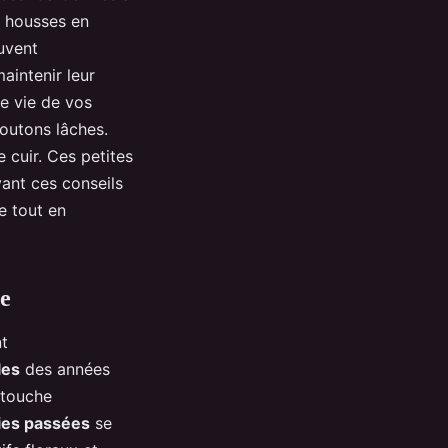
es housses en
euvent
aintenir leur
e vie de vos
outons lâches.
 cuir. Ces petites
vant ces conseils
e tout en
ge
nt
les
des années
 touche
ies passées
se