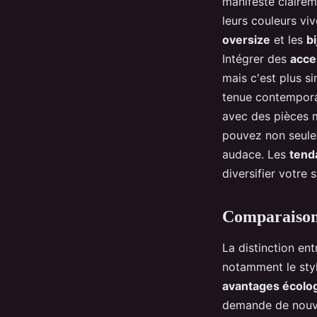
manifeste clairem
leurs couleurs vi
oversize
et les
b
Intégrer des
acce
mais c'est plus si
tenue contempora
avec des pièces 
pouvez non seulem
audace. Les
tend
diversifier votre s
Comparaison
La distinction en
notamment le styl
avantages écolo
demande de nouvel