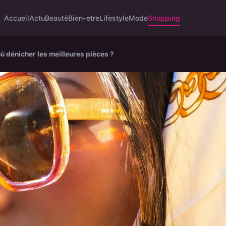
Accueil
Actu
Beauté
Bien-etre
Lifestyle
Mode
Shopping
ù dénicher les meilleures pièces ?