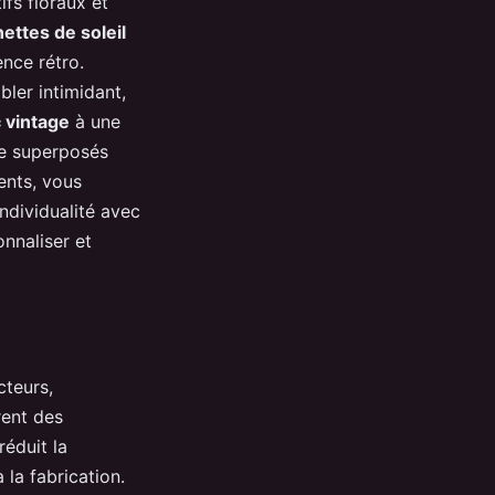
fs floraux et
nettes de soleil
nce rétro.
ler intimidant,
 vintage
à une
e superposés
ents, vous
ndividualité avec
onnaliser et
cteurs,
rent des
réduit la
la fabrication.