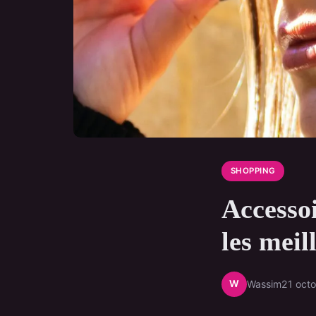
SHOPPING
Accesso
les meil
W
Wassim
21 oct