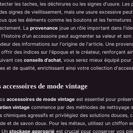
tecter les taches, les déchirures ou les signes d'usure. Les
es signes de vieillissement, mais une usure excessive peut
ous que les éléments comme les boutons et les fermetures 
rectement. La
provenance
joue un rôle important dans l'iden
 l'histoire d'un accessoire peut augmenter sa valeur et son a
ur des informations sur l'origine de l'article. Une proven
ffrir des indices sur l'époque et le créateur, renforçant ain
suivant ces
conseils d'achat
, vous serez mieux équipé pour 
s et de qualité, enrichissant ainsi votre collection d'acces
s accessoires de mode vintage
vos
accessoires de mode vintage
est essentiel pour préser
etien vintage
commence par des méthodes de nettoyage sé
ts chimiques agressifs et privilégiez des solutions douces
de et de savon doux. Pour les métaux, utilisez un chiffon e
s. Un
stockage approprié
est crucial pour conserver vos piè