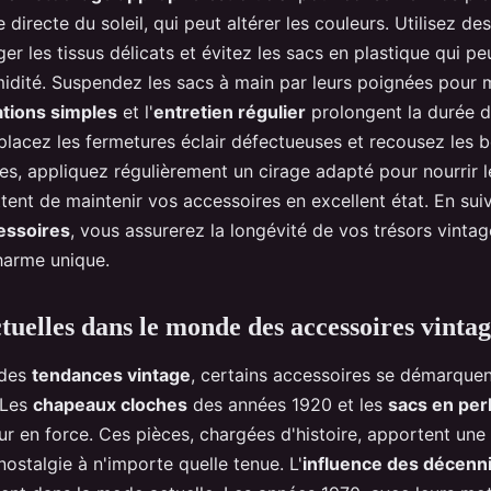
re directe du soleil, qui peut altérer les couleurs. Utilisez d
er les tissus délicats et évitez les sacs en plastique qui p
idité. Suspendez les sacs à main par leurs poignées pour m
ations simples
et l'
entretien régulier
prolongent la durée d
lacez les fermetures éclair défectueuses et recousez les b
es, appliquez régulièrement un cirage adapté pour nourrir le
tent de maintenir vos accessoires en excellent état. En sui
essoires
, vous assurerez la longévité de vos trésors vintag
harme unique.
tuelles dans le monde des accessoires vinta
 des
tendances vintage
, certains accessoires se démarque
 Les
chapeaux cloches
des années 1920 et les
sacs en per
ur en force. Ces pièces, chargées d'histoire, apportent une
nostalgie à n'importe quelle tenue. L'
influence des décenn