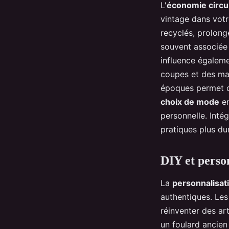
L'
économie circu
vintage dans votr
recyclés, prolong
souvent associée 
influence égaleme
coupes et des mat
époques permet de
choix de mode
en
personnelle. Inté
pratiques plus du
DIY et person
La
personnalisat
authentiques. Le
réinventer des ar
un foulard ancien 