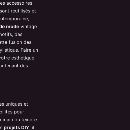
des accessoires
ont réutilisés et
contemporaine,
 de mode
vintage
otifs, des
tte fusion des
listique. Faire un
otre esthétique
soutenant des
es uniques et
bilités pour
à main ou teindre
es
projets DIY
, il