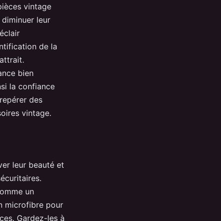
 pièces vintage
 diminuer leur
éclair
tification de la
ttrait.
ance bien
si la confiance
repérer des
soires vintage.
ver leur beauté et
curitaires.
, comme un
n microfibre pour
ces. Gardez-les à