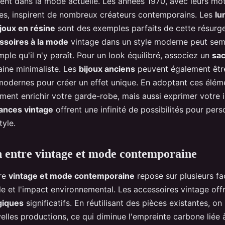
ent dans la mode actuelle. Les années 1970, avec leurs moti
ves, inspirent de nombreux créateurs contemporains. Les
lu
ijoux en résine
sont des exemples parfaits de cette résurge
ssoires à la mode
vintage dans un style moderne peut semb
mple qu'il n'y paraît. Pour un look équilibré, associez un
sac
ine minimaliste. Les
bijoux anciens
peuvent également êtr
modernes pour créer un effet unique. En adoptant ces élém
ent enrichir votre garde-robe, mais aussi exprimer votre i
ances vintage
offrent une infinité de possibilités pour pers
tyle.
 entre vintage et mode contemporaine
tre
vintage et mode contemporaine
repose sur plusieurs fa
e et l'impact environnemental. Les accessoires vintage off
giques
significatifs. En réutilisant des pièces existantes, on 
les productions, ce qui diminue l'empreinte carbone liée à 