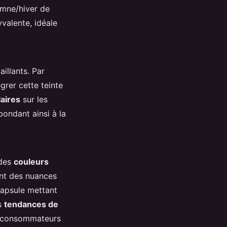
omne/hiver de
yvalente, idéale
illants. Par
rer cette teinte
aires
sur les
ondant ainsi à la
 des
couleurs
nt des nuances
capsule mettant
es
tendances de
ux consommateurs