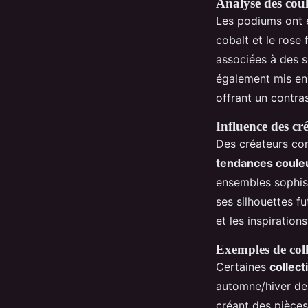
Analyse des cou
Les podiums ont é
cobalt et le rose
associées à des 
également mis en 
offrant un contras
Influence des c
Des créateurs com
tendances coule
ensembles sophis
ses silhouettes fu
et les inspiration
Exemples de col
Certaines
collect
automne/hiver de 
créant des pièces