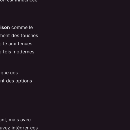
aison
comme le
lement des touches
cité aux tenues.
la fois modernes
 que ces
ant des options
ant, mais avec
ouvez intégrer ces