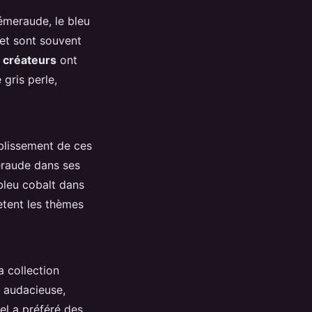
émeraude, le bleu
 et sont souvent
e créateurs
ont
gris perle,
ablissement de ces
eraude dans ses
bleu cobalt dans
lètent les thèmes
a collection
e audacieuse,
el a préféré des