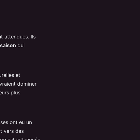
t attendues. Ils
 saison
qui
relles et
evraient dominer
eurs plus
ses ont eu un
t vers des
on est influencée