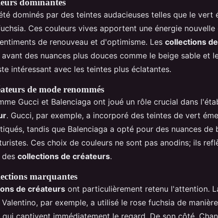
leurs dominantes
té dominés par des teintes audacieuses telles que le vert 
 fuchsia. Ces couleurs vives apportent une énergie nouvelle
sentiments de renouveau et d'optimisme. Les
collections d
avant des nuances plus douces comme le beige sable et le 
te intéressant avec les teintes plus éclatantes.
réateurs de mode renommés
me Gucci et Balenciaga ont joué un rôle crucial dans l'ét
ur
. Gucci, par exemple, a incorporé des teintes de vert ém
tiqués, tandis que Balenciaga a opté pour des nuances de 
turistes. Ces choix de couleurs ne sont pas anodins; ils ref
s des
collections de créateurs
.
lections marquantes
ions de créateurs
ont particulièrement retenu l'attention. L
Valentino, par exemple, a utilisé le rose fuchsia de manièr
 qui captivent immédiatement le regard. De son côté, Chan