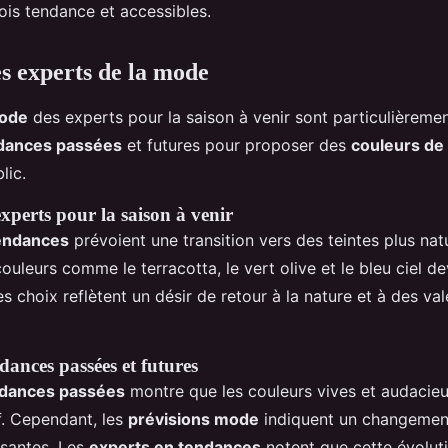
fois tendance et accessibles.
es experts de la mode
mode
des experts pour la saison à venir sont particulièremen
dances passées
et futures pour proposer des
couleurs de
lic.
experts pour la saison à venir
tendances
prévoient une transition vers des teintes plus natu
ouleurs comme le terracotta, le vert olive et le bleu ciel d
es choix reflètent un désir de retour à la nature et à des val
dances passées et futures
dances passées
montre que les couleurs vives et audacieu
if. Cependant, les
prévisions mode
indiquent un changemen
isantes. Les
experts en tendances
notent que cette évoluti