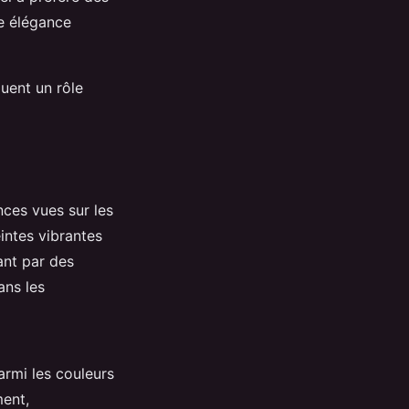
ne élégance
uent un rôle
nces vues sur les
intes vibrantes
ant par des
ans les
armi les couleurs
ment,