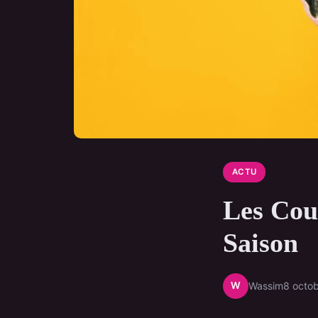
ACTU
Les Cou
Saison
W
Wassim
8 octo